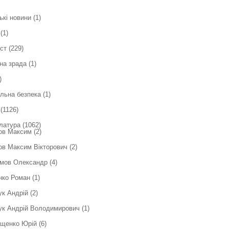
ькі новини
(1)
(1)
ст
(229)
на зрада
(1)
)
льна безпека
(1)
(1126)
латура
(1062)
ов Максим
(2)
в Максим Вікторович
(2)
мов Олександр
(4)
нко Роман
(1)
ук Андрій
(2)
ук Андрій Володимирович
(1)
ющенко Юрій
(6)