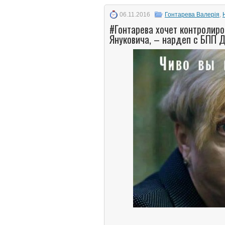
06.11.2016
Гонтарева Валерія
,
#Гонтарева хочет контролир
Януковича, – нардеп с БПП 