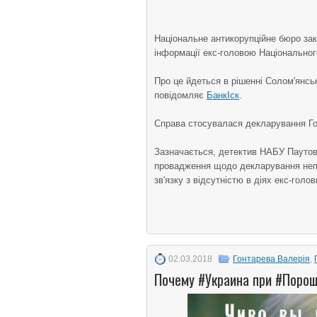
Національне антикорупційне бюро за
інформації екс-головою Національно
Про це йдеться в рішенні Солом'янськ
повідомляє
БанкІск
.
Справа стосувалася декларування Гон
Зазначається, детектив НАБУ Паутов 
провадження щодо декларування непр
зв'язку з відсутністю в діях екс-гол
02.03.2018
Гонтарева Валерія
,
Почему #Украина при #Порош