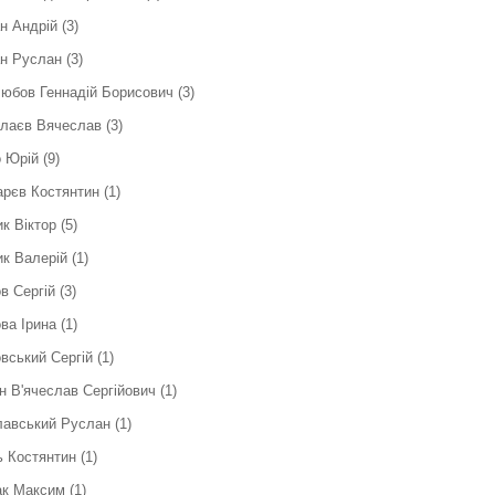
н Андрій
(3)
н Руслан
(3)
юбов Геннадій Борисович
(3)
слаєв Вячеслав
(3)
 Юрій
(9)
рєв Костянтин
(1)
к Віктор
(5)
к Валерій
(1)
в Сергiй
(3)
ва Ірина
(1)
вський Сергій
(1)
н В'ячеслав Сергійович
(1)
лавський Руслан
(1)
 Костянтин
(1)
ак Максим
(1)