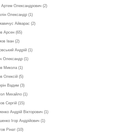
к Артем Олександрович
(2)
ллін Олександр
(1)
мавичус Айварас
(2)
в Арсен
(65)
ов Іван
(2)
вський Андрій
(1)
ч Олександр
(1)
ов Микола
(1)
в Олексій
(5)
ерін Вадим
(3)
тол Михайло
(1)
ов Сергій
(15)
енко Андрій Вікторович
(1)
енко Ігор Андрійович
(1)
ов Рінат
(10)