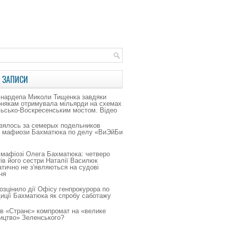
 ЗАПИСИ
 нардепа Миколи Тищенка завдяки
рнякам отримувала мільярди на схемах
льсько-Воскресенським мостом. Відео
зялось за семерых подельников
о мафиози Бахматюка по делу «ВиЭйБи
 мафіозі Олега Бахматюка: четверо
ів його сестри Наталії Василюк
тично не з'являються на судові
ня
зцінило дії Офісу генпрокурора по
иції Бахматюка як спробу саботажу
в «Странє» компромат на «велике
ицтво» Зеленського?