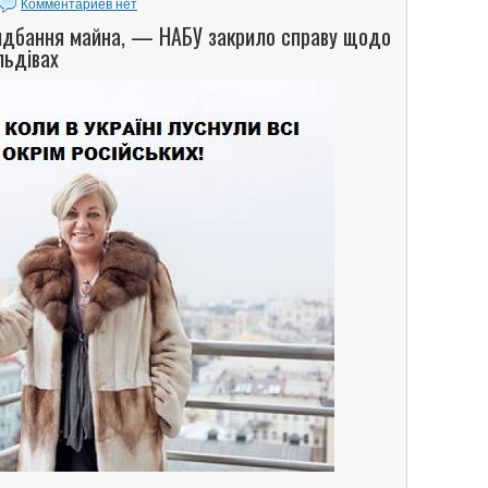
Комментариев нет
идбання майна, — НАБУ закрило справу щодо
льдівах