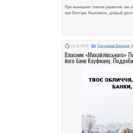
При нынешних темпах развития, мы б
при Викторе Януковиче, добрый десят
19.11.2016
Гонтарева Валерія
,
Власник «Михайлівського» П
його банк Кауфману. Подроби