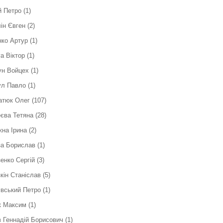
й Петро
(1)
ін Євген
(2)
ко Артур
(1)
а Віктор
(1)
ун Войцех
(1)
ул Павло
(1)
атюк Олег
(107)
єва Тетяна
(28)
на Ірина
(2)
за Борислав
(1)
енко Сергій
(3)
кін Станіслав
(5)
вський Петро
(1)
к Максим
(1)
 Геннадій Борисович
(1)