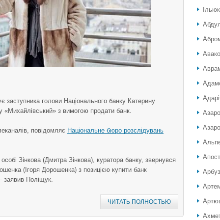
Ілью
Абду
Абро
Авако
Аврам
Адамо
Адарі
ує заступника голови Національного банку Катерину
у «Михайлівський» з вимогою продати банк.
Азар
Азаро
елеканалів, повідомляє
Національне бюро розслідувань
Альп
Апос
особі Зінкова (Дмитра Зінкова), куратора банку, звернувся
ошенка (Ігоря Дорошенка) з позицією купити банк
Арбуз
— заявив Поліщук.
Артем
Артюш
ЧИТАТЬ ПОЛНОСТЬЮ
Ахмет