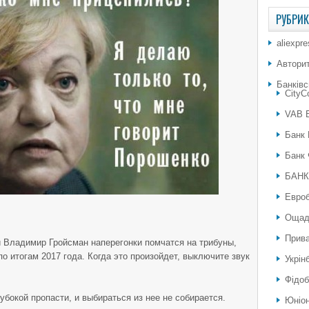
РУБРИ
aliexpr
Автори
Банківс
City
VAB 
Банк 
Банк 
БАНК
Евро
Ощад
Прива
 Владимир Гройсман наперегонки помчатся на трибуны,
по итогам 2017 года. Когда это произойдет, выключите звук
Укрін
Фідоб
убокой пропасти, и выбираться из нее не собирается.
Юніон