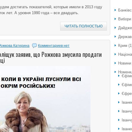
удем достигать показателей, которые имели в 2013 году
Банківс
ок лет. А уровня 1990 года – все двадцать.
Вибори
ЧИТАТЬ ПОЛНОСТЬЮ
Дайдже
Держав
Крим
(1
Рожкова Катерина
Комментариев нет
оліщук заявив, що Рожкова змусила продати
Націона
ці
Новини
Номенк
Єфім
Єфімо
Єфре
Іване
Іванч
Іванч
Іван