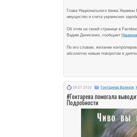
Глава Национального банка Украины 
имущество и счета украинских зароби
Об этом на своей странице в Facebo
Вадим Денисенко, сообщает
Национа
По его словам, желание контролиров
абсолютно новым поворотом в деяте
08.07.2016
Гонтарева Валерія
,
#Гонтарева помогала выводит
Подробности