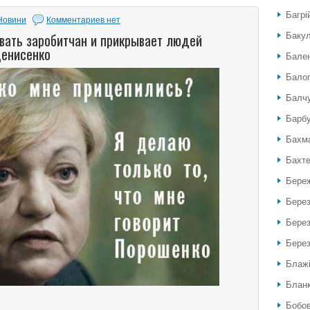
Багрі
Новини
Комментариев нет
овать заробитчан и прикрывает людей
Бакул
Денисенко
Бален
Балог
Балч
Барб
Бахм
Бахте
Береж
Бере
Берез
Берез
Блажі
Блан
Бобов