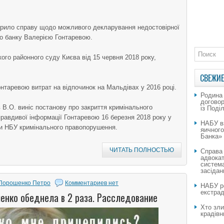
крило справу щодо можливого декларування недостовірної
го банку Валерією Гонтаревою.
ого районного суду Києва від 15 червня 2018 року,
СВЕЖИЕ
таревою витрат на відпочинок на Мальдівах у 2016 році.
Родина
догово
В.О. виніс постанову про закриття кримінального
із Поді
авдивої інформації Гонтаревою 16 березня 2018 року у
НАБУ в
ови НБУ кримінального правопорушення.
яичног
Банка»
ЧИТАТЬ ПОЛНОСТЬЮ
Справа
адвокат
система
засідан
Порошенко Петро
Комментариев нет
НАБУ ро
екстрад
енко обеднела в 2 раза. Расследование
Хто зли
крадівн