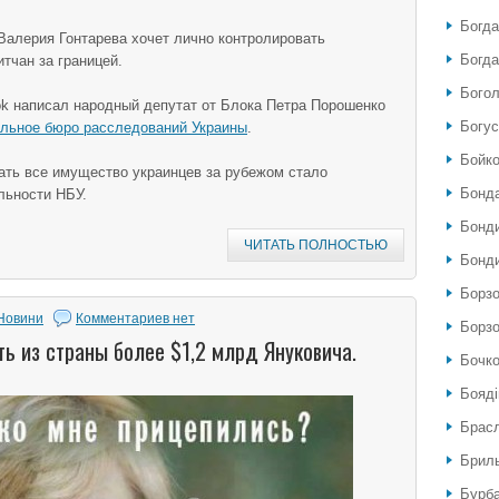
Богда
Валерия Гонтарева хочет лично контролировать
Богда
тчан за границей.
Богол
ok написал народный депутат от Блока Петра Порошенко
Богу
льное бюро расследований Украины
.
Бойко
ать все имущество украинцев за рубежом стало
Бонда
льности НБУ.
Бонди
ЧИТАТЬ ПОЛНОСТЬЮ
Бонди
Борзо
Новини
Комментариев нет
Борзо
ь из страны более $1,2 млрд Януковича.
Бочко
Бояді
Брас
Бриль
Бурб