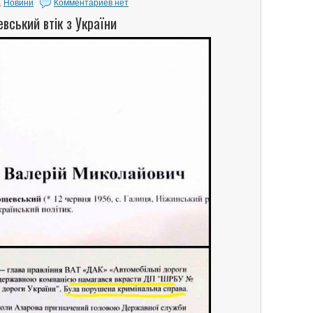
,
Новини
Комментариев нет
вський втік з України