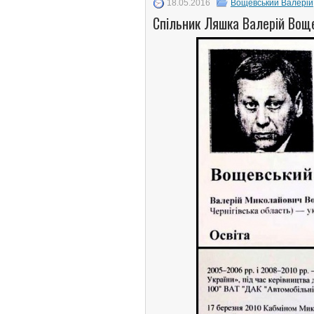
18.05.2016
Вощевський Валерій
Спільник Ляшка Валерій Воще