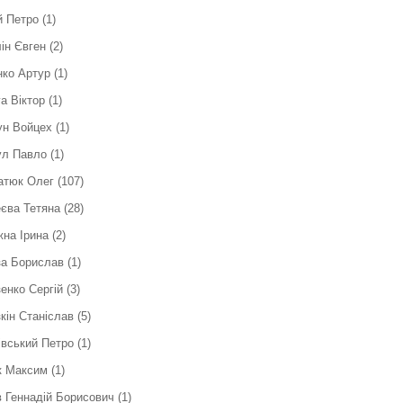
й Петро
(1)
ін Євген
(2)
ко Артур
(1)
а Віктор
(1)
ун Войцех
(1)
ул Павло
(1)
атюк Олег
(107)
єва Тетяна
(28)
на Ірина
(2)
за Борислав
(1)
енко Сергій
(3)
кін Станіслав
(5)
вський Петро
(1)
к Максим
(1)
 Геннадій Борисович
(1)