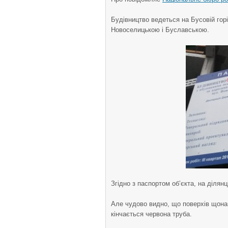
Будівництво ведеться на Бусовій горі
Новоселицькою і Буславською.
Згідно з паспортом об’єкта, на діля
Але чудово видно, що поверхів щона
кінчається червона труба.