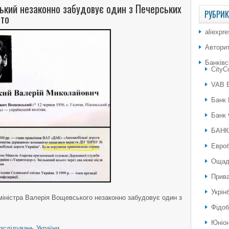
ький незаконно забудовує один з Печерських
РУБРИ
ото
aliexpr
Автори
Банківс
City
VAB 
Банк 
Банк 
БАНК
Евро
Ощад
Прива
Укрін
міністра Валерія Вощевського незаконно забудовує один з
Фідоб
Юніон
зслідувань України
.