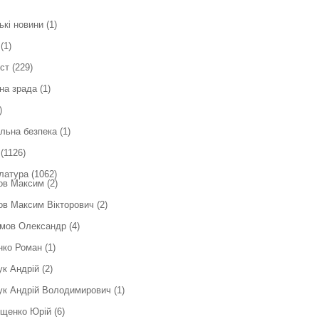
ькі новини
(1)
(1)
ст
(229)
на зрада
(1)
)
льна безпека
(1)
(1126)
латура
(1062)
ов Максим
(2)
в Максим Вікторович
(2)
мов Олександр
(4)
нко Роман
(1)
ук Андрій
(2)
ук Андрій Володимирович
(1)
ющенко Юрій
(6)