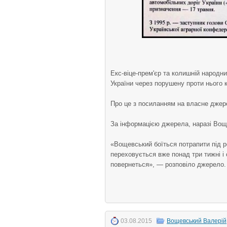
Екс-віце-прем'єр та колишній народн
України через порушену проти нього 
Про це з посиланням на власне дже
За інформацією джерела, наразі Воще
«Вощевський боїться потрапити під р
переховується вже понад три тижні і
повернеться», — розповіло джерело.
03.08.2015
Вощевський Валерій