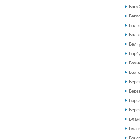
Багрі
Бакул
Бален
Балог
Балч
Барб
Бахм
Бахте
Береж
Бере
Берез
Берез
Блажі
Блан
Бобов