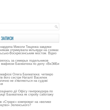
 ЗАПИСИ
 нардепа Миколи Тищенка завдяки
рнякам отримувала мільярди на схемах
льсько-Воскресенським мостом. Відео
зялось за семерых подельников
о мафиози Бахматюка по делу «ВиЭйБи
 мафіозі Олега Бахматюка: четверо
ів його сестри Наталії Василюк
тично не з'являються на судові
ня
зцінило дії Офісу генпрокурора по
иції Бахматюка як спробу саботажу
в «Странє» компромат на «велике
ицтво» Зеленського?