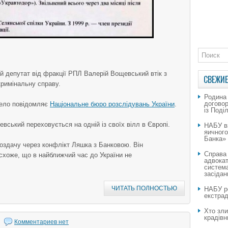
ий депутат від фракції РПЛ Валерій Вощевський втік з
СВЕЖИЕ
кримінальну справу.
Родина
догово
рело повідомляє
Національне бюро розслідувань України
.
із Поді
вський переховується на одній із своїх вілл в Європі.
НАБУ в
яичног
Банка»
оздачу через конфлікт Ляшка з Банковою. Він
Справа
 схоже, що в найближчий час до України не
адвокат
система
засідан
ЧИТАТЬ ПОЛНОСТЬЮ
НАБУ ро
екстрад
Хто зли
крадівн
Комментариев нет