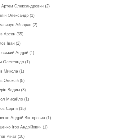
к Артем Олександрович
(2)
ллін Олександр
(1)
мавичус Айварас
(2)
в Арсен
(65)
ов Іван
(2)
вський Андрій
(1)
ч Олександр
(1)
ов Микола
(1)
в Олексій
(5)
ерін Вадим
(3)
тол Михайло
(1)
ов Сергій
(15)
енко Андрій Вікторович
(1)
енко Ігор Андрійович
(1)
ов Рінат
(10)