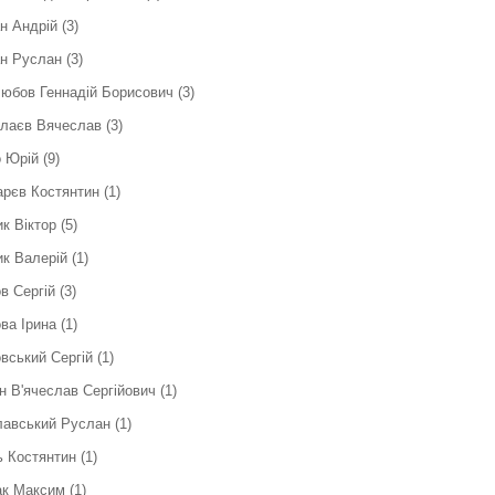
н Андрій
(3)
н Руслан
(3)
юбов Геннадій Борисович
(3)
слаєв Вячеслав
(3)
 Юрій
(9)
рєв Костянтин
(1)
к Віктор
(5)
к Валерій
(1)
в Сергiй
(3)
ва Ірина
(1)
вський Сергій
(1)
н В'ячеслав Сергійович
(1)
лавський Руслан
(1)
 Костянтин
(1)
ак Максим
(1)