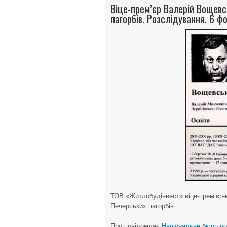
Віце-прем’єр Валерій Вощевс
пагорбів. Розслідування. 6 ф
ТОВ «Житлобудінвест» віце-прем’єр-
Печерських пагорбів.
Про повідомляє
Національне бюро ро