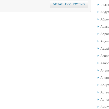
ЧИТАТЬ ПОЛНОСТЬЮ
Ілью
Абду
Абро
Авако
Аврам
Адамо
Адарі
Азар
Азаро
Альп
Апос
Арбуз
Артем
Артюш
Ахмет