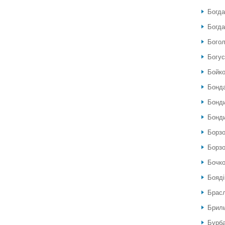
Богда
Богда
Богол
Богу
Бойко
Бонда
Бонди
Бонди
Борзо
Борзо
Бочко
Бояді
Брас
Бриль
Бурб