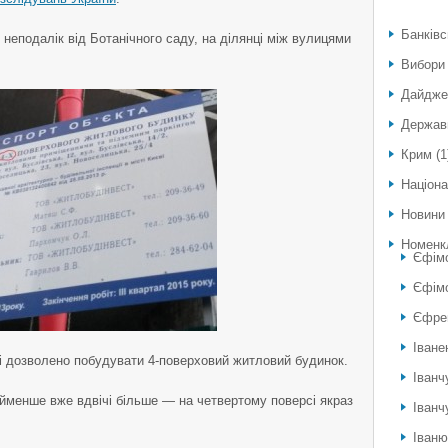
Банківс
 неподалік від Ботанічного саду, на ділянці між вулицями
Вибори
Дайдже
Держав
Крим
(1
Націона
Новини
Номенк
Єфім
Єфімо
Єфре
Іване
нці дозволено побудувати 4-поверховий житловий будинок.
Іванч
йменше вже вдвічі більше — на четвертому поверсі якраз
Іванч
Іван