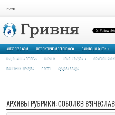
HOME
»
ALIEXPRESS.COM
АВТОРИТАРИЗМ ЗЕЛЕНСКОГО
БАНКІВСЬКІ АФЕРИ
»
НАЦІОНАЛЬНА БЕЗПЕКА
НОВИНИ
НОМЕНКЛАТУРА
ОБМЕЖЕННЯ СВ
ПОЛІТИЧНА ЦЕНЗУРА
СТАТТІ
СУДОВА ВЛАДА
АРХИВЫ РУБРИКИ:
СОБОЛЄВ В'ЯЧЕСЛА