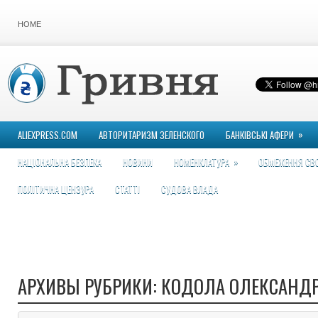
HOME
»
ALIEXPRESS.COM
АВТОРИТАРИЗМ ЗЕЛЕНСКОГО
БАНКІВСЬКІ АФЕРИ
»
НАЦІОНАЛЬНА БЕЗПЕКА
НОВИНИ
НОМЕНКЛАТУРА
ОБМЕЖЕННЯ СВ
ПОЛІТИЧНА ЦЕНЗУРА
СТАТТІ
СУДОВА ВЛАДА
АРХИВЫ РУБРИКИ:
КОДОЛА ОЛЕКСАНД