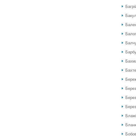
Багрі
Бакул
Бален
Балог
Балч
Барб
Бахм
Бахте
Береж
Бере
Берез
Берез
Блажі
Блан
Бобов