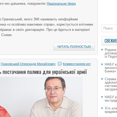
ого екс-даішника, повідомляє
Національне бюро
 Грановський, якого ЗМІ називають неофіційним
нка «з особливо важливих справ», користується елітними
бражає в своїх деклараціях. Про це йдеться в матеріалі
ь Схеми.
СВЕЖИЕ
ЧИТАТЬ ПОЛНОСТЬЮ
Родина
догово
із Поді
,
Грановський Олександр Михайлович
Комментариев нет
НАБУ в
яичног
 постачання палива для української армії
Банка»
Справа
адвокат
система
засідан
НАБУ ро
екстрад
Хто зли
крадівн