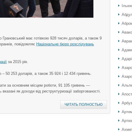
Ілью
Абду
Абро
Авако
Грановський має готівкою 928 тисяч доларів, а також 9
Аврам
франків, повідомляє
Національне бюро розслідувань
Адамо
Адарі
ації
за 2015 рік.
Азар
 – 50 253 доларів, а також 35 924 і 12 434 гривень.
Азаро
лати за основним місцем роботи, 91 105 гривень —
Альп
нь вказані як доходи від реструктуризації заборгованості.
Апос
Арбуз
ЧИТАТЬ ПОЛНОСТЬЮ
Артем
Артюш
Ахмет