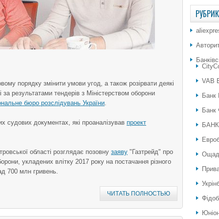
РУБРИ
aliexpr
Автори
Банківс
City
VAB 
вому порядку змінити умови угод, а також розірвати деякі
і за результатами тендерів з Міністерством оборони
Банк 
ональне бюро розслідувань України
.
Банк 
их судових документах, які проаналізував
проект
БАНК
Евро
тровської області розглядає позовну
заяву
"Газтрейд" про
Ощад
орони, укладених влітку 2017 року на постачання різного
Прива
ад 700 млн гривень.
Укрін
ЧИТАТЬ ПОЛНОСТЬЮ
Фідоб
Юніон