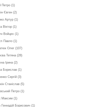
й Петро
(1)
ін Євген
(2)
ко Артур
(1)
а Віктор
(1)
ун Войцех
(1)
ул Павло
(1)
атюк Олег
(107)
єва Тетяна
(28)
на Ірина
(2)
за Борислав
(1)
енко Сергій
(3)
кін Станіслав
(5)
вський Петро
(1)
к Максим
(1)
 Геннадій Борисович
(1)