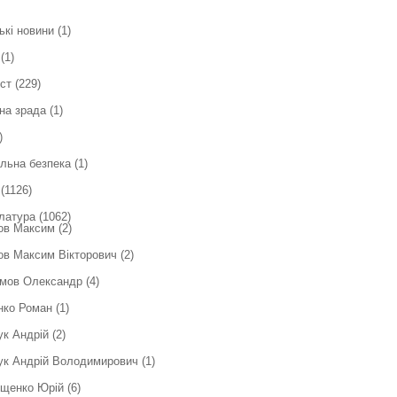
ькі новини
(1)
(1)
ст
(229)
на зрада
(1)
)
льна безпека
(1)
(1126)
латура
(1062)
ов Максим
(2)
в Максим Вікторович
(2)
мов Олександр
(4)
нко Роман
(1)
ук Андрій
(2)
ук Андрій Володимирович
(1)
ющенко Юрій
(6)