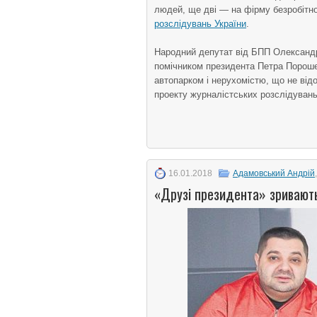
людей, ще дві — на фірму безробітн
розслідувань України
.
Народний депутат від БПП Олександр
помічником президента Петра Пороше
автопарком і нерухомістю, що не відо
проекту журналістських розслідуван
16.01.2018
Адамовський Андрій
«Друзі президента» зривають