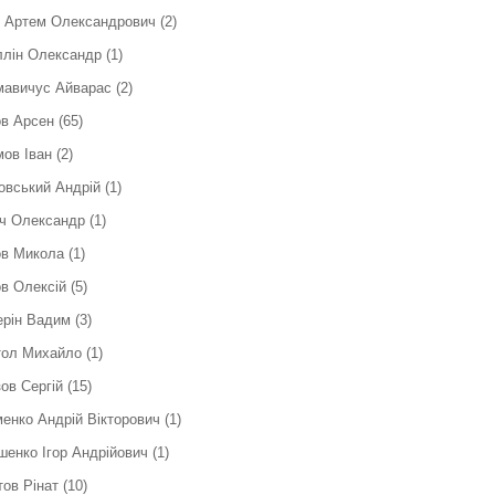
к Артем Олександрович
(2)
ллін Олександр
(1)
мавичус Айварас
(2)
в Арсен
(65)
ов Іван
(2)
вський Андрій
(1)
ч Олександр
(1)
ов Микола
(1)
в Олексій
(5)
ерін Вадим
(3)
тол Михайло
(1)
ов Сергій
(15)
енко Андрій Вікторович
(1)
енко Ігор Андрійович
(1)
ов Рінат
(10)