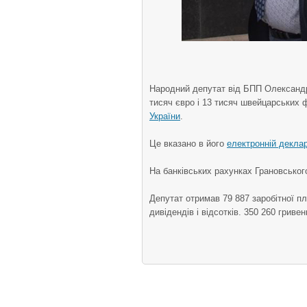
Народний депутат від БПП Олександр 
тисяч євро і 13 тисяч швейцарських 
України
.
Це вказано в його
електронній деклар
На банківських рахунках Грановського
Депутат отримав 79 887 заробітної п
дивідендів і відсотків. 350 260 гриве