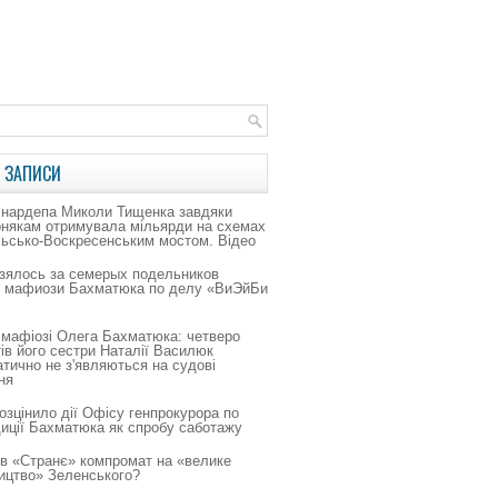
 ЗАПИСИ
 нардепа Миколи Тищенка завдяки
рнякам отримувала мільярди на схемах
льсько-Воскресенським мостом. Відео
зялось за семерых подельников
о мафиози Бахматюка по делу «ВиЭйБи
 мафіозі Олега Бахматюка: четверо
ів його сестри Наталії Василюк
тично не з'являються на судові
ня
зцінило дії Офісу генпрокурора по
иції Бахматюка як спробу саботажу
в «Странє» компромат на «велике
ицтво» Зеленського?