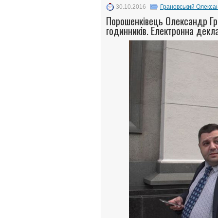
30.10.2016
Грановський Олекса
Порошенківець Олександр Гра
годинників. Електронна декл