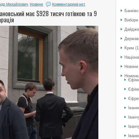
ндр Михайлович
,
Новини
Комментариев нет
Банківс
новський має $928 тисяч готівкою та 9
арація
Вибори
Дайдже
Держав
Крим
(1
Націона
Новини
Номенк
Єфім
Єфімо
Єфре
Іване
Іванч
Іванч
Іван