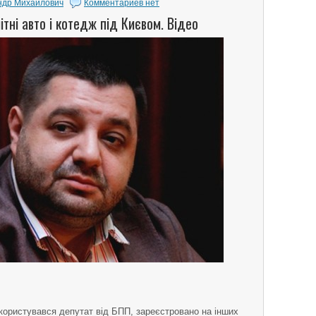
ндр Михайлович
Комментариев нет
тні авто і котедж під Києвом. Відео
 користувався депутат від БПП, зареєстровано на інших