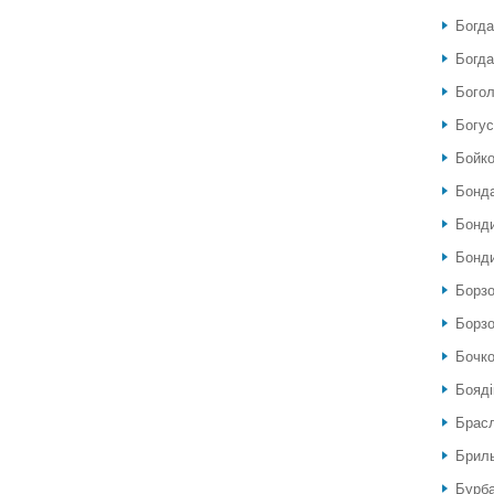
Богда
Богда
Богол
Богу
Бойко
Бонда
Бонди
Бонди
Борзо
Борзо
Бочко
Бояді
Брас
Бриль
Бурб