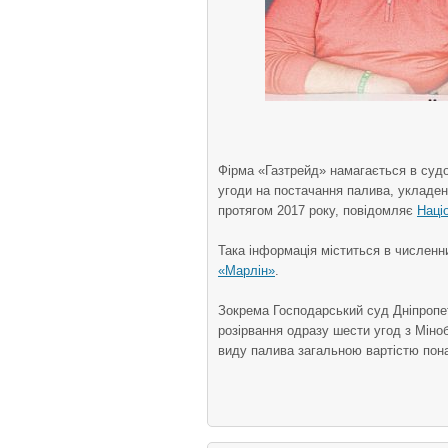
Фірма «Газтрейд» намагається в судо
угоди на постачання палива, укладен
протягом 2017 року, повідомляє
Наці
Така інформація міститься в численн
«Марлін»
.
Зокрема Господарський суд Дніпропе
розірвання одразу шести угод з Міноб
виду палива загальною вартістю пон