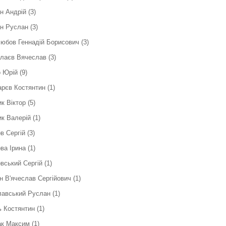
н Андрій
(3)
н Руслан
(3)
юбов Геннадій Борисович
(3)
слаєв Вячеслав
(3)
 Юрій
(9)
рєв Костянтин
(1)
к Віктор
(5)
к Валерій
(1)
в Сергiй
(3)
ва Ірина
(1)
вський Сергій
(1)
н В'ячеслав Сергійович
(1)
лавський Руслан
(1)
 Костянтин
(1)
ак Максим
(1)