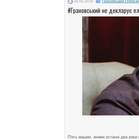
28.05.2018
Грановський Олекса
#Грановський не декларує елі
П'ять машин, якими останні два роки