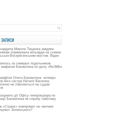
 ЗАПИСИ
 нардепа Миколи Тищенка завдяки
рнякам отримувала мільярди на схемах
льсько-Воскресенським мостом. Відео
зялось за семерых подельников
о мафиози Бахматюка по делу «ВиЭйБи
 мафіозі Олега Бахматюка: четверо
ів його сестри Наталії Василюк
тично не з'являються на судові
ня
зцінило дії Офісу генпрокурора по
иції Бахматюка як спробу саботажу
в «Странє» компромат на «велике
ицтво» Зеленського?