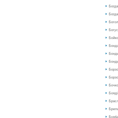
Богда
Богда
Богол
Богу
Бойко
Бонда
Бонди
Бонди
Борзо
Борзо
Бочко
Бояді
Брас
Бриль
Бурб