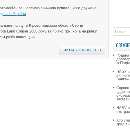
втомобіль за шаленою знижкою купила і його дружина,
дувань України
.
альної поліції в Кіровоградській області Сергій
a Land Cruiser 2006 року за 45 тис грн, хоча на ринку
сім разів вищої ціни.
СВЕЖИЕ
ЧИТАТЬ ПОЛНОСТЬЮ
Родина
догово
із Поді
НАБУ в
яичног
Банка»
Справа
адвокат
система
засідан
НАБУ ро
екстрад
Хто зли
крадівн