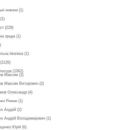
ькі новини
(1)
(1)
ст
(229)
на зрада
(1)
)
льна безпека
(1)
(1126)
латура
(1062)
ов Максим
(2)
в Максим Вікторович
(2)
мов Олександр
(4)
нко Роман
(1)
ук Андрій
(2)
ук Андрій Володимирович
(1)
ющенко Юрій
(6)