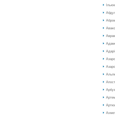
Ілью
Абду
Абро
Авако
Аврам
Адамо
Адарі
Азар
Азаро
Альп
Апос
Арбуз
Артем
Артюш
Ахмет