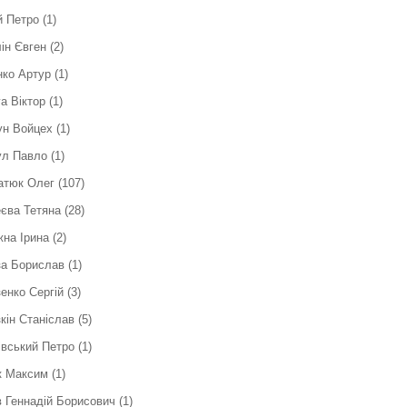
й Петро
(1)
ін Євген
(2)
ко Артур
(1)
а Віктор
(1)
ун Войцех
(1)
ул Павло
(1)
атюк Олег
(107)
єва Тетяна
(28)
на Ірина
(2)
за Борислав
(1)
енко Сергій
(3)
кін Станіслав
(5)
вський Петро
(1)
к Максим
(1)
 Геннадій Борисович
(1)