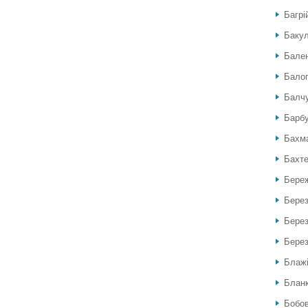
Багрі
Бакул
Бален
Балог
Балч
Барб
Бахм
Бахте
Береж
Бере
Берез
Берез
Блажі
Блан
Бобов