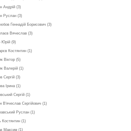
н Андрій
(3)
н Руслан
(3)
юбов Геннадій Борисович
(3)
слаєв Вячеслав
(3)
 Юрій
(9)
рєв Костянтин
(1)
к Віктор
(5)
к Валерій
(1)
в Сергiй
(3)
ва Ірина
(1)
вський Сергій
(1)
н В'ячеслав Сергійович
(1)
лавський Руслан
(1)
 Костянтин
(1)
ак Максим
(1)