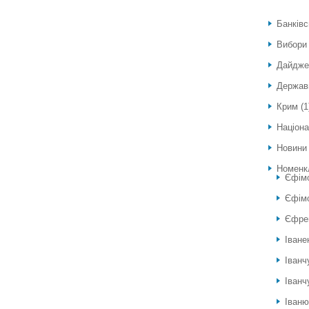
Банківс
Вибори
Дайдже
Держав
Крим
(1
Націона
Новини
Номенк
Єфім
Єфімо
Єфре
Іване
Іванч
Іванч
Іван