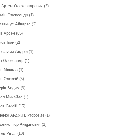
к Артем Олександрович
(2)
ллін Олександр
(1)
мавичус Айварас
(2)
в Арсен
(65)
ов Іван
(2)
вський Андрій
(1)
ч Олександр
(1)
ов Микола
(1)
в Олексій
(5)
ерін Вадим
(3)
тол Михайло
(1)
ов Сергій
(15)
енко Андрій Вікторович
(1)
енко Ігор Андрійович
(1)
ов Рінат
(10)