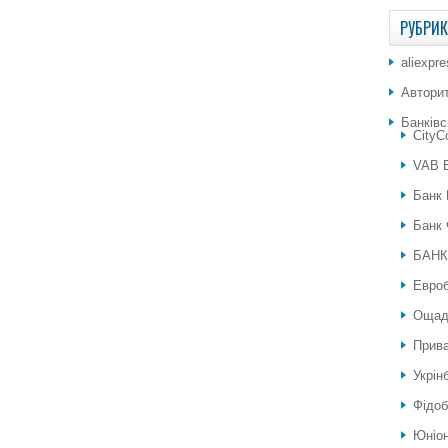
РУБРИ
aliexpr
Автори
Банківс
City
VAB 
Банк 
Банк 
БАНК
Евро
Ощад
Прива
Укрін
Фідоб
Юніон