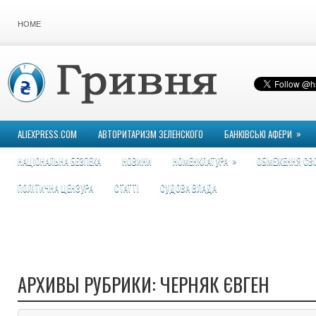
HOME
»
ALIEXPRESS.COM
АВТОРИТАРИЗМ ЗЕЛЕНСКОГО
БАНКІВСЬКІ АФЕРИ
»
НАЦІОНАЛЬНА БЕЗПЕКА
НОВИНИ
НОМЕНКЛАТУРА
ОБМЕЖЕННЯ СВ
ПОЛІТИЧНА ЦЕНЗУРА
СТАТТІ
СУДОВА ВЛАДА
АРХИВЫ РУБРИКИ:
ЧЕРНЯК ЄВГЕН