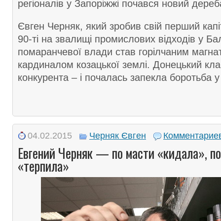
регіоналів у Запоріжжі почався новий дереб
Євген Черняк, який зробив свій перший кап
90-ті на звалищі промислових відходів у Ба
помаранчевої влади став горілчаним магна
кардиналом козацької землі. Донецький кла
конкурента – і почалась запекла боротьба у
04.02.2015
Черняк Євген
Комментариев
Евгений Черняк — по масти «кидала», п
«терпила»