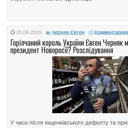
15.06.2015
Черняк Євген
Комментариев
Горілчаний король України Євген Черняк 
президент Новоросії? Розслідування
У часи після ющенківського дефолту та пр