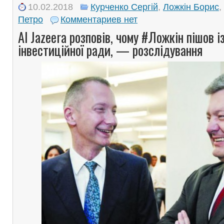
10.02.2018
Курченко Сергій
,
Ложкін Борис
,
Петро
Комментариев нет
Al Jazeera розповів, чому #Ложкін пішов і
інвестиційної ради, — розслідування