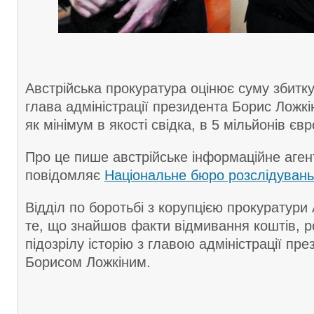
Австрійська прокуратура оцінює суму збитку
глава адміністрації президента Борис Ложк
як мінімум в якості свідка, в 5 мільйонів євр
Про це пише австрійське інформаційне аге
повідомляє
Національне бюро розслідувань
Відділ по боротьбі з корупцією прокуратури 
те, що знайшов факти відмивання коштів, 
підозрілу історію з главою адміністрації пр
Борисом Ложкіним.