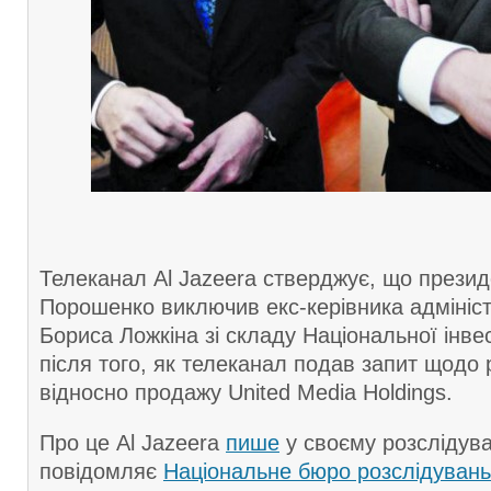
Телеканал Al Jazeera стверджує, що прези
Порошенко виключив екс-керівника адмініст
Бориса Ложкіна зі складу Національної інве
після того, як телеканал подав запит щодо
відносно продажу United Media Holdings.
Про це Al Jazeera
пише
у своєму розслідува
повідомляє
Національне бюро розслідувань