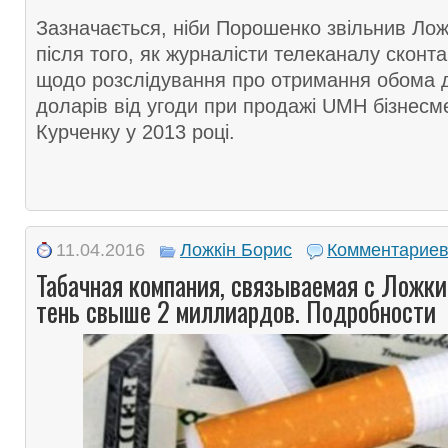
Зазначається, ніби Порошенко звільнив Ложк
після того, як журналісти телеканалу сконт
щодо розслідування про отримання обома д
доларів від угоди при продажі UMH бізнесм
Курченку у 2013 році.
11.04.2016
Ложкін Борис
Комментариев
Табачная компания, связываемая с Ложки
тень свыше 2 миллиардов. Подробности