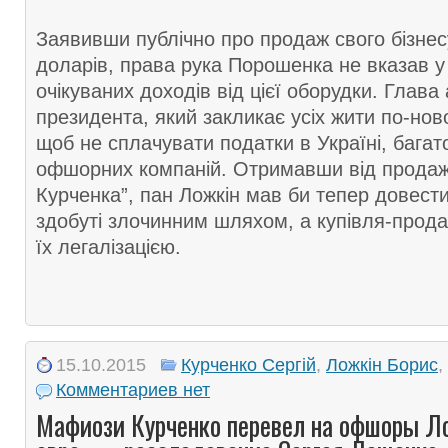
Заявивши публічно про продаж свого бізнесу
доларів, права рука Порошенка не вказав у 
очікуваних доходів від цієї оборудки. Глава 
президента, який закликає усіх жити по-нов
щоб не сплачувати податки в Україні, багат
офшорних компаній. Отримавши від продажу
Курченка”, пан Ложкін мав би тепер довести
здобуті злочинним шляхом, а купівля-прода
їх легалізацією.
15.10.2015
Курченко Сергій
,
Ложкін Борис
,
Комментариев нет
Мафиози Курченко перевел на офшоры Л