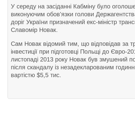
У середу на засіданні Кабміну було оголош
виконуючим обов'язки голови Держагентств
доріг України призначений екс-міністр тран
Славомір Новак.
Сам Новак відомий тим, що відповідав за т
інвестиції при підготовці Польщі до Євро-2
листопаді 2013 року Новак був змушений по
після скандалу із незадекларованим годинн
вартістю $5,5 тис.