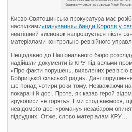
братова — секретар сільради Марія Король
Києво-Святошинська прокуратура має розіб
наслідками
«панування» банди Короля у сел
невтішний висновок напрошується після оз
матеріалами контрольно-ревізійного управл
Нещодавно до Національного бюро розслід
надійшли документи із КРУ під вельми про
«Про факти порушень, виявлених ревізією 
Бобрицької сільської ради». Дані порушення
ще понад чотири роки тому. Незважаючи на 
покарані й досі. Проте, як казав герой відо
«рукописи не горять». І ми сподіваємося, щ
невідомого досі «роману» незабаром опинят
підсудних. Отже, слово матеріалам КРУ…