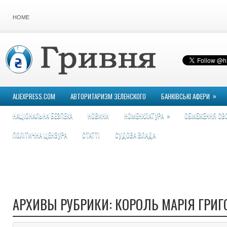
HOME
»
ALIEXPRESS.COM
АВТОРИТАРИЗМ ЗЕЛЕНСКОГО
БАНКІВСЬКІ АФЕРИ
»
НАЦІОНАЛЬНА БЕЗПЕКА
НОВИНИ
НОМЕНКЛАТУРА
ОБМЕЖЕННЯ СВ
ПОЛІТИЧНА ЦЕНЗУРА
СТАТТІ
СУДОВА ВЛАДА
АРХИВЫ РУБРИКИ:
КОРОЛЬ МАРІЯ ГРИГ