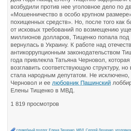
возбудили против нее уголовное дело по д
«Мошенничество в особо крупном размере»
похищенных средств». Но, после того как б
от исковых требований по возмещению уще
миллионов долларов, Тищенко попала под
вернулась в Украину. К работе над отечес
антикоррупционным законодательством Ти
года привлекла Татьяна Черновол, котора
возглавить соответствующую структуру, но
стала народным депутатом. Не исключено,
Черновол и ее
любовник Пашинский
лоббир
Елены Тищенко в МВД.
1 819 просмотров
cлужебный подлог
,
Елена Тищенко
,
МВД
,
Сергей Лещенко
,
уголовно